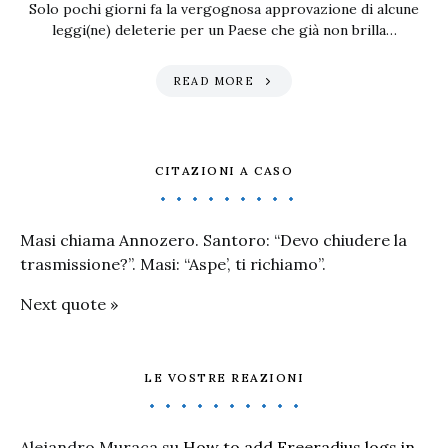
Solo pochi giorni fa la vergognosa approvazione di alcune
leggi(ne) deleterie per un Paese che già non brilla…
READ MORE
CITAZIONI A CASO
Masi chiama Annozero. Santoro: “Devo chiudere la
trasmissione?”. Masi: “Aspe’, ti richiamo”.
Next quote »
LE VOSTRE REAZIONI
Alejandro Muraca
su
How to add Freeradius logs in