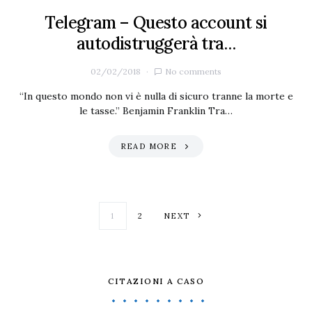
Telegram – Questo account si
autodistruggerà tra…
02/02/2018
No comments
“In questo mondo non vi è nulla di sicuro tranne la morte e
le tasse.” Benjamin Franklin Tra…
READ MORE
Paginazione degl
1
2
NEXT
CITAZIONI A CASO