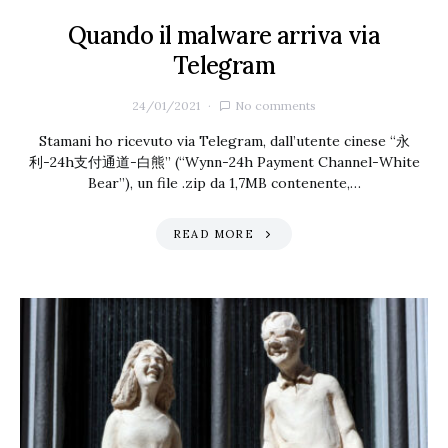
Quando il malware arriva via
Telegram
24/01/2021
No comments
Stamani ho ricevuto via Telegram, dall’utente cinese “永
利-24h支付通道-白熊” (“Wynn-24h Payment Channel-White
Bear”), un file .zip da 1,7MB contenente,…
READ MORE