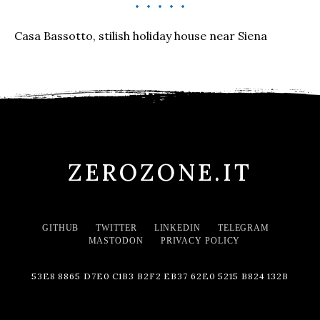
Casa Bassotto, stilish holiday house near Siena
ZEROZONE.IT
GITHUB
TWITTER
LINKEDIN
TELEGRAM
MASTODON
PRIVACY POLICY
53E8 8865 D7E0 C1B3 B2F2 EB37 62E0 5215 B824 132B