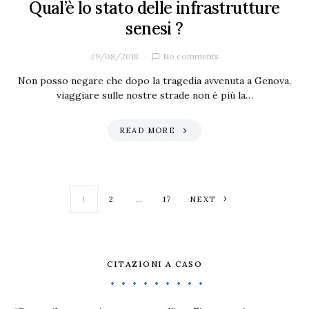
Qual’è lo stato delle infrastrutture
senesi ?
29/08/2018
No comments
Non posso negare che dopo la tragedia avvenuta a Genova,
viaggiare sulle nostre strade non è più la…
READ MORE
Paginazione degl
1
2
…
17
NEXT
CITAZIONI A CASO