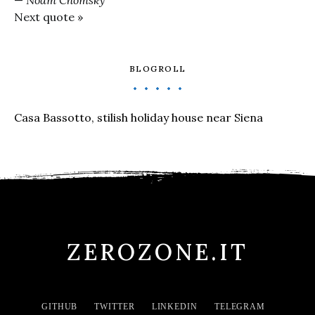
—
Noam Chomsky
Next quote »
BLOGROLL
Casa Bassotto, stilish holiday house near Siena
ZEROZONE.IT
GITHUB
TWITTER
LINKEDIN
TELEGRAM