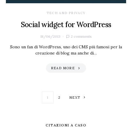
TECH AND PRIVACY
Social widget for WordPress
18/06/2013
2 comments
Sono un fan di WordPress, uno dei CMS più famosi per la
creazione di blog ma anche di…
READ MORE
Paginazione degl
1
2
NEXT
CITAZIONI A CASO