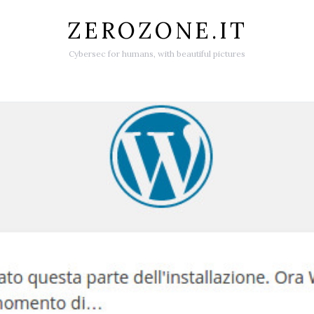
ZEROZONE.IT
Cybersec for humans, with beautiful pictures