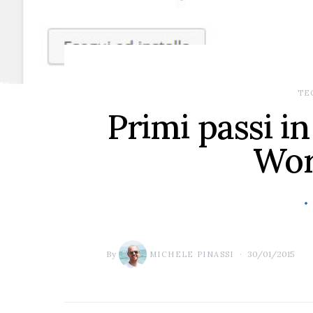
TE
Primi passi in
Wor
By
30/01/2015
MICHELE PINASSI