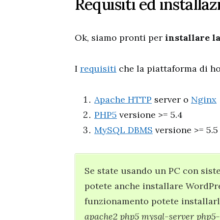
Requisiti ed installa
Ok, siamo pronti per
installare 
I
requisiti
che la piattaforma di h
Apache HTTP
server o
Nginx
PHP5
versione >= 5.4
MySQL DBMS
versione >= 5.5
Se state usando un PC con sist
potete anche installare WordPres
funzionamento potete installarl
apache2 php5 mysql-server php5