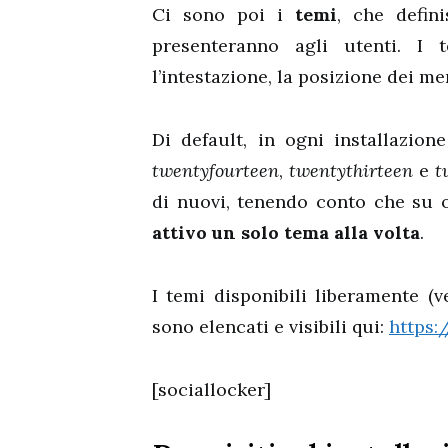
Ci sono poi i
temi
, che defin
presenteranno agli utenti. I t
l’intestazione, la posizione dei men
Di default, in ogni installazio
twentyfourteen
,
twentythirteen
e
t
di nuovi, tenendo conto che su 
attivo un solo tema alla volta
.
I temi disponibili liberamente (
sono elencati e visibili qui:
https:
[sociallocker]