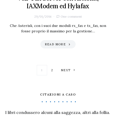
IAXModem ed Hylafax
29/01/2014
One comment
Che Asterisk, con i suoi due moduli rx_fax e tx_fax, non
fosse proprio il massimo per la gestione…
READ MORE
Paginazione degl
1
2
NEXT
CITAZIONI A CASO
I libri condussero alcuni alla saggezza, altri alla follia.