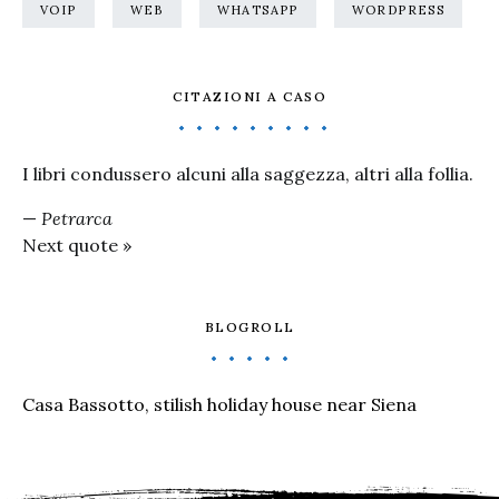
VOIP
WEB
WHATSAPP
WORDPRESS
CITAZIONI A CASO
I libri condussero alcuni alla saggezza, altri alla follia.
—
Petrarca
Next quote »
BLOGROLL
Casa Bassotto, stilish holiday house near Siena