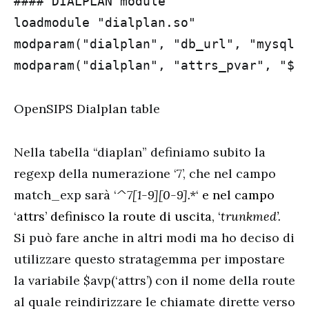
#### DIALPLAN module

loadmodule "dialplan.so"

modparam("dialplan", "db_url", "mysql:/
modparam("dialplan", "attrs_pvar", "$a
OpenSIPS Dialplan table
Nella tabella “diaplan” definiamo subito la
regexp della numerazione ‘7’, che nel campo
match_exp sarà ‘
^7[1-9][0-9].*
‘ e nel campo
‘attrs’ definisco la route di uscita, ‘
trunkmed’.
Si può fare anche in altri modi ma ho deciso di
utilizzare questo stratagemma per impostare
la variabile $avp(‘attrs’) con il nome della route
al quale reindirizzare le chiamate dirette verso