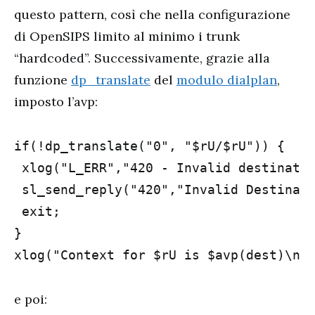
questo pattern, così che nella configurazione
di OpenSIPS limito al minimo i trunk
“hardcoded”. Successivamente, grazie alla
funzione
dp_translate
del
modulo dialplan
,
imposto l’avp:
if(!dp_translate("0", "$rU/$rU")) { 

 xlog("L_ERR","420 - Invalid destinatio
 sl_send_reply("420","Invalid Destinati
 exit;

}

xlog("Context for $rU is $avp(dest)\n"
e poi: