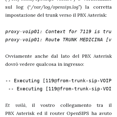
sul log (“
/var/log/opensips.log”
) la corretta
impostazione del trunk verso il PBX Asterisk:
proxy-voip01: Context for 7119 is trun
proxy-voip01: Route TRUNK MEDICINA [vo
Ovviamente anche dal lato del PBX Asterisk
dovrò vedere qualcosa in ingresso:
-- Executing [119@from-trunk-sip-VOIP:1
 -- Executing [119@from-trunk-sip-VOIP
Et voilà
, il vostro collegamento tra il
PBX Asterisk ed il router OpenSIPS ha avuto