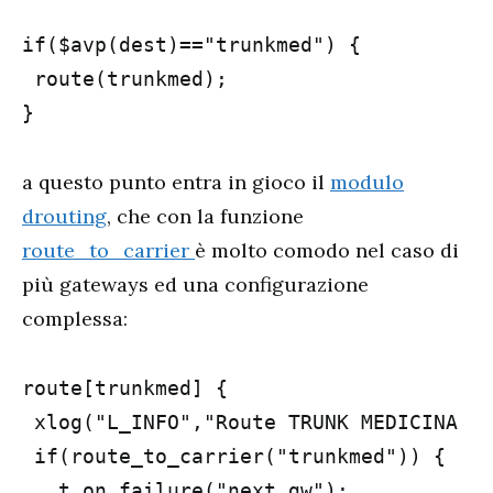
if($avp(dest)=="trunkmed") {

 route(trunkmed);

}
a questo punto entra in gioco il
modulo
drouting
, che con la funzione
route_to_carrier
è molto comodo nel caso di
più gateways ed una configurazione
complessa:
route[trunkmed] {

 xlog("L_INFO","Route TRUNK MEDICINA [$
 if(route_to_carrier("trunkmed")) {

   t_on_failure("next_gw");
