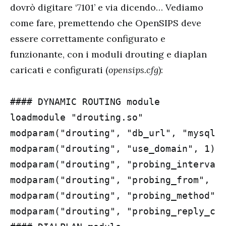
dovrò digitare ‘7101’ e via dicendo… Vediamo
come fare, premettendo che OpenSIPS deve
essere correttamente configurato e
funzionante, con i moduli drouting e diaplan
caricati e configurati (
opensips.cfg
):
#### DYNAMIC ROUTING module

loadmodule "drouting.so"

modparam("drouting", "db_url", "mysql:/
modparam("drouting", "use_domain", 1)

modparam("drouting", "probing_interval"
modparam("drouting", "probing_from", "s
modparam("drouting", "probing_method", 
modparam("drouting", "probing_reply_cod