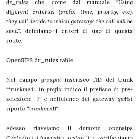
dr_rules
che, come dal manuale
“
Using
different criterias (prefix, time, priority, etc),
they will decide to which gateways the call will be
sent.”
, definiamo i criteri di uso di questa
route.
OpenSIPS dr_rules table
Nel campo
groupid
inserisco l’ID del trunk
“
trunkmed
“, in
prefix
indico il prefisso di pre-
selezione “
7
” e nell’elenco dei gateway
gwlist
riporto “
trunkmed1
“.
Adesso riavviamo il demone opensips
(
“/etc/init.d/opensips restart
“) e verifichiamo