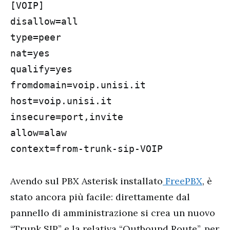
[VOIP]

disallow=all

type=peer

nat=yes

qualify=yes

fromdomain=voip.unisi.it

host=voip.unisi.it

insecure=port,invite

allow=alaw

Avendo sul PBX Asterisk installato
FreePBX
, è
stato ancora più facile: direttamente dal
pannello di amministrazione si crea un nuovo
“Trunk SIP” e la relativa “Outbound Route”, per