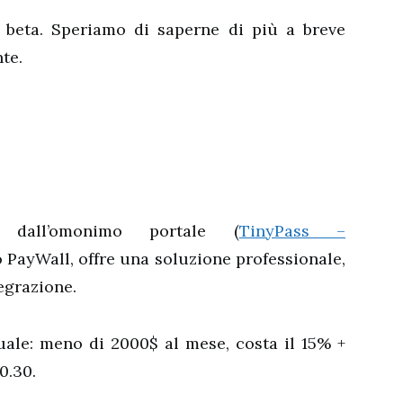
e beta. Speriamo di saperne di più a breve
te.
o dall’omonimo portale (
TinyPass –
o PayWall, offre una soluzione professionale,
egrazione.
tuale: meno di 2000$ al mese, costa il 15% +
0.30.