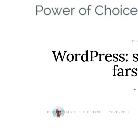
TE
WordPress: s
far
By
26/11/2013
MICHELE PINASSI