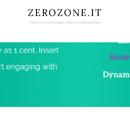
ZEROZONE.IT
Cybersec for humans, with beautiful pictures