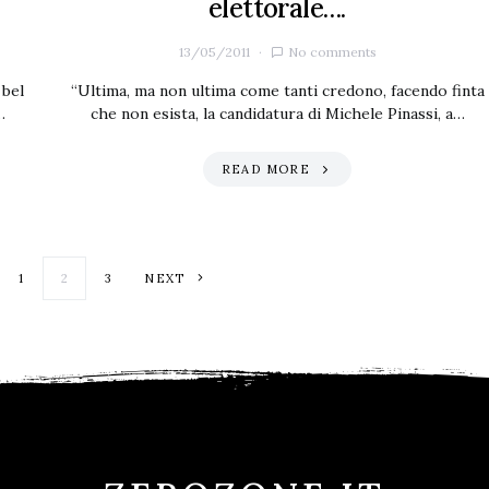
elettorale….
13/05/2011
No comments
 bel
“Ultima, ma non ultima come tanti credono, facendo finta
…
che non esista, la candidatura di Michele Pinassi, a…
READ MORE
Paginazione degli articoli
1
2
3
NEXT