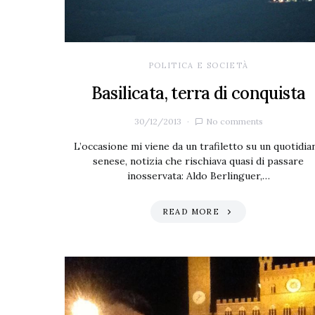
POLITICA E SOCIETÀ
Basilicata, terra di conquista
30/12/2013
No comments
L’occasione mi viene da un trafiletto su un quotidia
senese, notizia che rischiava quasi di passare
inosservata: Aldo Berlinguer,…
READ MORE