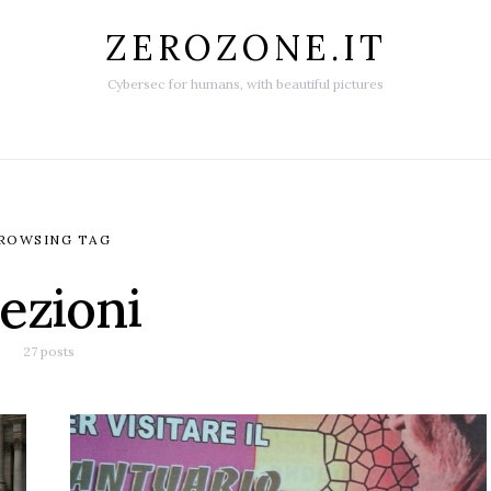
ZEROZONE.IT
Cybersec for humans, with beautiful pictures
ROWSING TAG
lezioni
27 posts