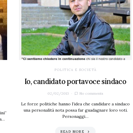
POLITICA E SOCIETÀ
Io, candidato portavoce sindaco
02/02/2013
No comments
Le forze politiche hanno l’idea che candidare a sindaco
una personalità nota possa far guadagnare loro voti.
ini”
Personaggi…
ra…
READ MORE