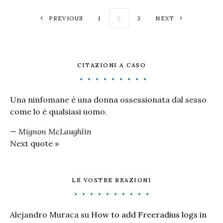
Paginazione degl
PREVIOUS
1
2
3
NEXT
CITAZIONI A CASO
Una ninfomane è una donna ossessionata dal sesso
come lo è qualsiasi uomo.
—
Mignon McLaughlin
Next quote »
LE VOSTRE REAZIONI
Alejandro Muraca
su
How to add Freeradius logs in