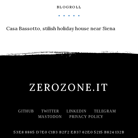
BLOGROLL
Casa Bassotto, stilish holiday house near Siena
ZEROZONE.IT
GITHUB
TWITTER
LINKEDIN
TELEGRAM
MASTODON
PRIVACY POLICY
53E8 8865 D7E0 C1B3 B2F2 EB37 62E0 5215 B824 132B