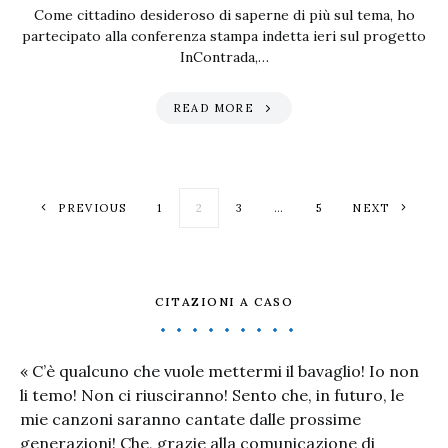
Come cittadino desideroso di saperne di più sul tema, ho
partecipato alla conferenza stampa indetta ieri sul progetto
InContrada,…
READ MORE
Paginazione degl
PREVIOUS
1
2
3
…
5
NEXT
CITAZIONI A CASO
« C’è qualcuno che vuole mettermi il bavaglio! Io non
li temo! Non ci riusciranno! Sento che, in futuro, le
mie canzoni saranno cantate dalle prossime
generazioni! Che, grazie alla comunicazione di