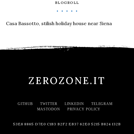
BLOGROLL
Casa Bassotto, stilish holiday house near Siena
ZEROZONE.IT
GITHUB
TWITTER
LINKEDIN
TELEGRAM
MASTODON
PRIVACY POLICY
53E8 8865 D7E0 C1B3 B2F2 EB37 62E0 5215 B824 132B