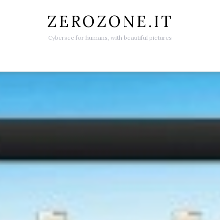
ZEROZONE.IT
Cybersec for humans, with beautiful pictures