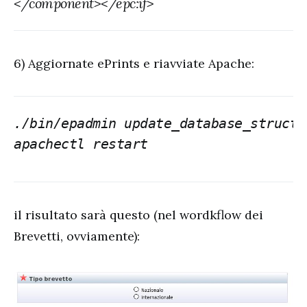
</component></epc:if>
6) Aggiornate ePrints e riavviate Apache:
./bin/epadmin update_database_structu
apachectl restart
il risultato sarà questo (nel wordkflow dei
Brevetti, ovviamente):