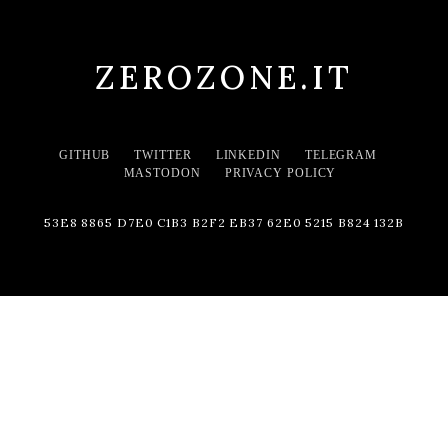
ZEROZONE.IT
GITHUB
TWITTER
LINKEDIN
TELEGRAM
MASTODON
PRIVACY POLICY
53E8 8865 D7E0 C1B3 B2F2 EB37 62E0 5215 B824 132B