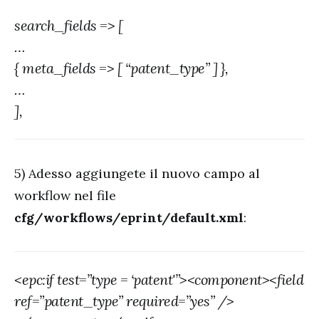
search_fields => [
…
{ meta_fields => [ “patent_type” ] },
…
],
5) Adesso aggiungete il nuovo campo al
workflow nel file
cfg/workflows/eprint/default.xml
:
<epc:if test=”type = ‘patent'”><component><field
ref=”patent_type” required=”yes” />