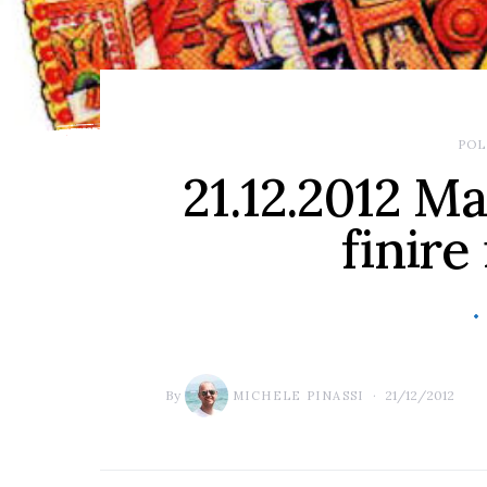
POL
21.12.2012 M
finire
By
21/12/2012
MICHELE PINASSI