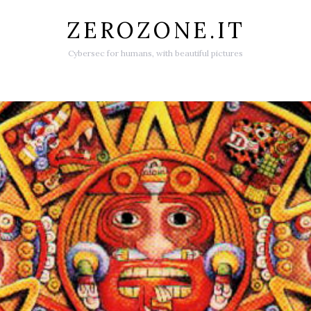
ZEROZONE.IT
Cybersec for humans, with beautiful pictures