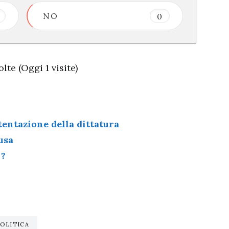
NO
0
lte (Oggi 1 visite)
 tentazione della dittatura
usa
 ?
POLITICA