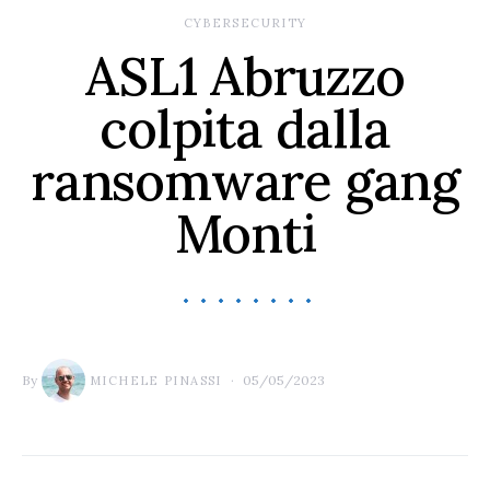
CYBERSECURITY
ASL1 Abruzzo
colpita dalla
ransomware gang
Monti
By
05/05/2023
MICHELE PINASSI