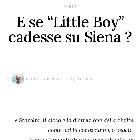
VARIE
E se “Little Boy”
cadesse su Siena ?
By
03/04/2018
MICHELE PINASSI
« Stavolta, il gioco è la distruzione della civiltà
come noi la conosciamo, o peggio,
l’annientamento di ogni forma di vita sul