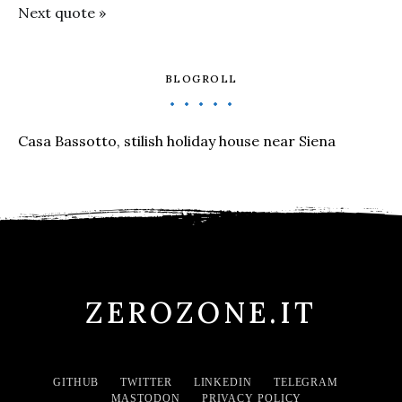
Next quote »
BLOGROLL
Casa Bassotto, stilish holiday house near Siena
ZEROZONE.IT
GITHUB
TWITTER
LINKEDIN
TELEGRAM
MASTODON
PRIVACY POLICY