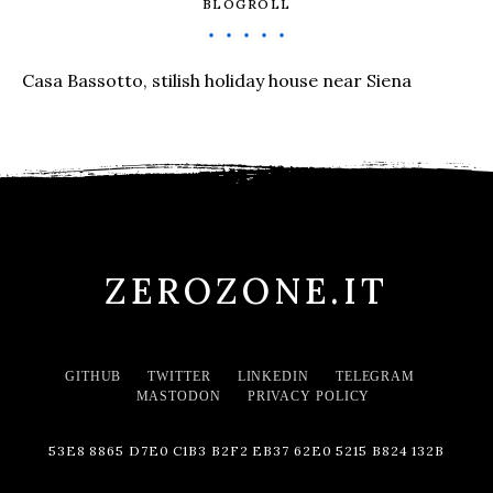
BLOGROLL
Casa Bassotto, stilish holiday house near Siena
ZEROZONE.IT
GITHUB
TWITTER
LINKEDIN
TELEGRAM
MASTODON
PRIVACY POLICY
53E8 8865 D7E0 C1B3 B2F2 EB37 62E0 5215 B824 132B