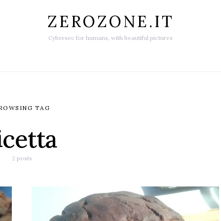
ZEROZONE.IT
Cybersec for humans, with beautiful pictures
ROWSING TAG
icetta
2 posts