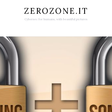
ZEROZONE.IT
Cybersec for humans, with beautiful pictures