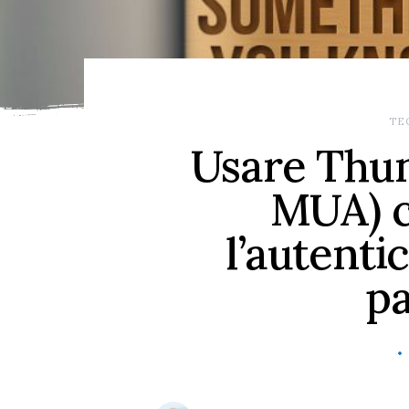
TE
Usare Thun
MUA) c
l’autenti
pa