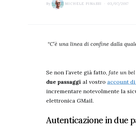
By
03/07/2017
MICHELE PINASSI
“C’è una linea di confine dalla quale
Se non l’avete già fatto,
fate un bel
due passaggi
al vostro
account di
incrementare notevolmente la sicu
elettronica GMail.
Autenticazione in due p