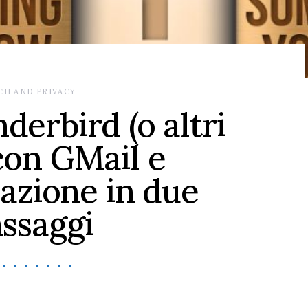
CH AND PRIVACY
derbird (o altri
on GMail e
cazione in due
ssaggi