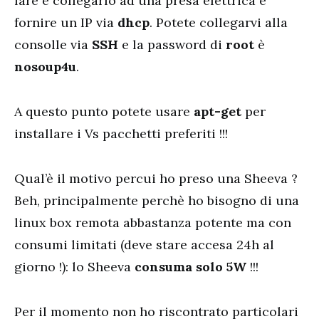
fare è collegarlo ad una presa elettrica e
fornire un IP via
dhcp
. Potete collegarvi alla
consolle via
SSH
e la password di
root
è
nosoup4u
.
A questo punto potete usare
apt-get
per
installare i Vs pacchetti preferiti !!!
Qual’è il motivo percui ho preso una Sheeva ?
Beh, principalmente perchè ho bisogno di una
linux box remota abbastanza potente ma con
consumi limitati (deve stare accesa 24h al
giorno !): lo Sheeva
consuma solo 5W
!!!
Per il momento non ho riscontrato particolari