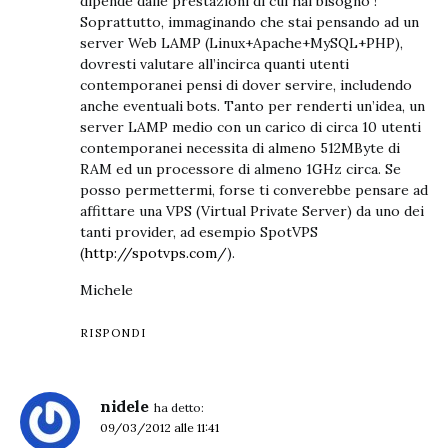
dipende dalle prestazioni di cui hai bisogno !
Soprattutto, immaginando che stai pensando ad un
server Web LAMP (Linux+Apache+MySQL+PHP),
dovresti valutare all’incirca quanti utenti
contemporanei pensi di dover servire, includendo
anche eventuali bots. Tanto per renderti un’idea, un
server LAMP medio con un carico di circa 10 utenti
contemporanei necessita di almeno 512MByte di
RAM ed un processore di almeno 1GHz circa. Se
posso permettermi, forse ti converebbe pensare ad
affittare una VPS (Virtual Private Server) da uno dei
tanti provider, ad esempio SpotVPS
(
http://spotvps.com/
).
Michele
RISPONDI
nidele
ha detto:
09/03/2012 alle 11:41