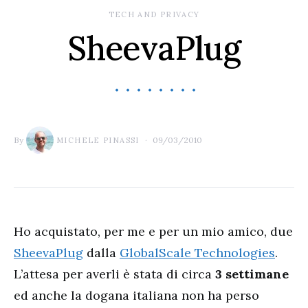
TECH AND PRIVACY
SheevaPlug
By
09/03/2010
MICHELE PINASSI
Ho acquistato, per me e per un mio amico, due
SheevaPlug
dalla
GlobalScale Technologies
.
L’attesa per averli è stata di circa
3 settimane
ed anche la dogana italiana non ha perso