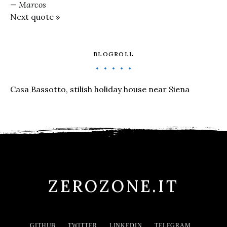
—
Marcos
Next quote »
BLOGROLL
Casa Bassotto, stilish holiday house near Siena
ZEROZONE.IT
GITHUB
TWITTER
LINKEDIN
TELEGRAM