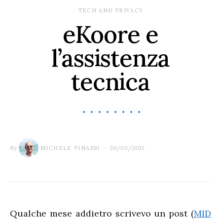
TECH AND PRIVACY
eKoore e
l’assistenza
tecnica
By
20/03/2012
MICHELE PINASSI
Qualche mese addietro scrivevo un post (
MID