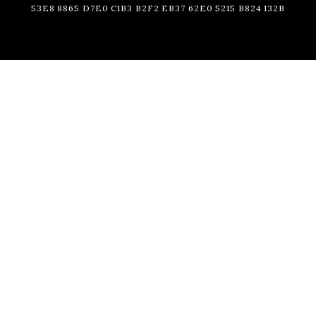
53E8 8865 D7E0 C1B3 B2F2 EB37 62E0 5215 B824 132B