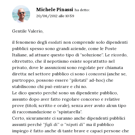
Michele Pinassi
ha detto:
20/06/2012 alle 10:59
Gentile Valerio,
il fenomeno degli
esodati
non comprende solo dipendenti
pubblici: spesso sono grandi aziende, come le Poste
Italiane, ad attuare questo tipo di “soluzione”. Le ricordo,
oltretutto, che il nepotismo esiste soprattutto nel
privato, dove le assunzioni sono regolate per chiamata
diretta: nel settore pubblico ci sono i concorsi (anche se,
purtroppo, possono essere “pilotati” ad-hoc) che
stabiliscono chi può entrare e chi no.
Le dico questo perché sono un dipendente pubblico,
assunto dopo aver fatto regolare concorso e relative
prove (titoli, scritto e orale), senza aver avuto alcun tipo
di raccomandazione o “spintarella”.
Certo, sicuramente ci saranno anche dipendenti pubblici
assunti perché “
figli di
” o “
nipoti di
” ma il pubblico
impiego è fatto anche di tante brave e capaci persone che