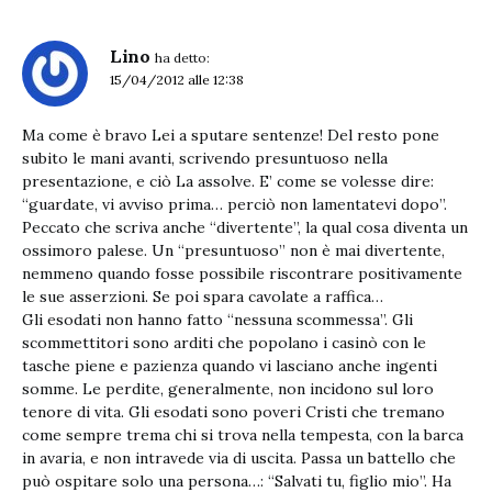
Lino
ha detto:
15/04/2012 alle 12:38
Ma come è bravo Lei a sputare sentenze! Del resto pone
subito le mani avanti, scrivendo presuntuoso nella
presentazione, e ciò La assolve. E’ come se volesse dire:
“guardate, vi avviso prima… perciò non lamentatevi dopo”.
Peccato che scriva anche “divertente”, la qual cosa diventa un
ossimoro palese. Un “presuntuoso” non è mai divertente,
nemmeno quando fosse possibile riscontrare positivamente
le sue asserzioni. Se poi spara cavolate a raffica…
Gli esodati non hanno fatto “nessuna scommessa”. Gli
scommettitori sono arditi che popolano i casinò con le
tasche piene e pazienza quando vi lasciano anche ingenti
somme. Le perdite, generalmente, non incidono sul loro
tenore di vita. Gli esodati sono poveri Cristi che tremano
come sempre trema chi si trova nella tempesta, con la barca
in avaria, e non intravede via di uscita. Passa un battello che
può ospitare solo una persona…: “Salvati tu, figlio mio”. Ha