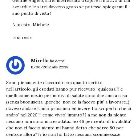
Gentile Angelo, sarei interessato a capire il motivo di tali
azzardi e le sarei davvero grato se potesse spiegarmi il
suo punto di vista !
A presto, Michele
RISPONDI
Mirella
ha detto:
11/06/2012 alle 22:38
Sono pienamente d’accordo con quanto scritto
nell’articolo..gli esodati hanno pur ricevuto “qualcosa”!! e
quelli come me..io per motivi di salute sono due anni a casa
(senza buonuscita…perche’ non ce la facevo piu’ a lavorare..)
dovevo andare l’anno prossimo ed invece ho scoperto che ci
andro’ nel 2020!!!! come vivro’ intanto?? a me non da niente
nessuno non sono una esodata…ho 46 per cento di invalidita’
che non ci faccio niente mi hanno detto che serve 80 per
cento..e allora??? io non ho fatto nessuna scommessa..e