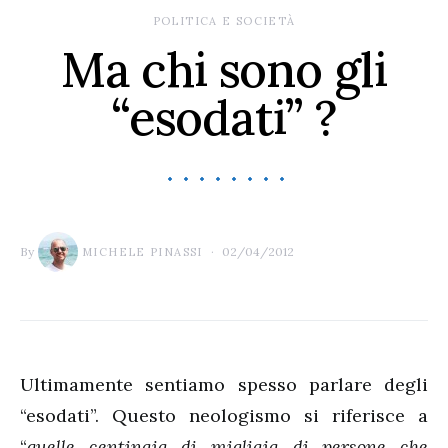
POLITICA E SOCIETÀ
Ma chi sono gli
“esodati” ?
By
02/04/2012
MICHELE PINASSI
Ultimamente sentiamo spesso parlare degli
“esodati”. Questo neologismo si riferisce a
“
quelle centinaia di migliaia di persone che