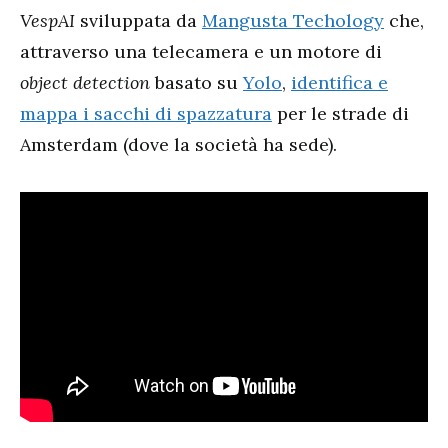
VespAI
sviluppata da
Mangusta Techology
che,
attraverso una telecamera e un motore di
object detection
basato su
Yolo
,
identifica e
mappa i sacchi di spazzatura
per le strade di
Amsterdam (dove la società ha sede).