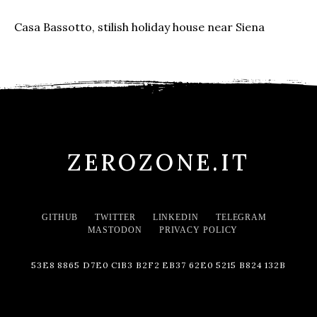
Casa Bassotto, stilish holiday house near Siena
ZEROZONE.IT
GITHUB
TWITTER
LINKEDIN
TELEGRAM
MASTODON
PRIVACY POLICY
53E8 8865 D7E0 C1B3 B2F2 EB37 62E0 5215 B824 132B