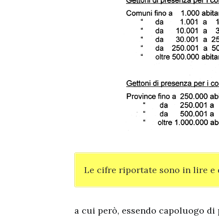
Le cifre riportate sono in lire 
a cui però, essendo capoluogo di p