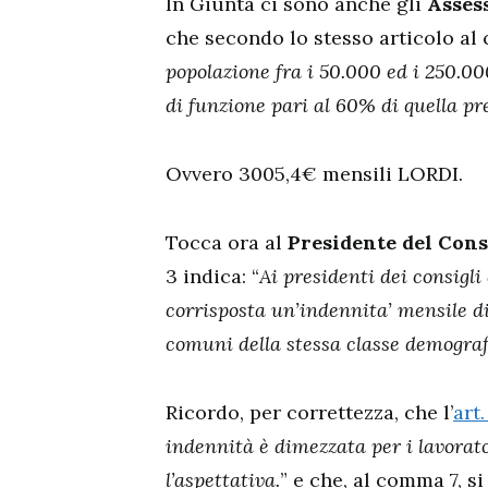
In Giunta ci sono anche gli
Asses
che secondo lo stesso articolo al
popolazione fra i 50.000 ed i 250.00
di funzione pari al 60% di quella pre
Ovvero 3005,4€ mensili LORDI.
Tocca ora al
Presidente del Con
3 indica: “
Ai presidenti dei consigli
corrisposta un’indennita’ mensile di
comuni della stessa classe demograf
Ricordo, per correttezza, che l’
art
indennità è dimezzata per i lavorat
l’aspettativa.
” e che, al comma 7, si