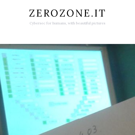
ZEROZONE.IT
Cybersec for humans, with beautiful pictures