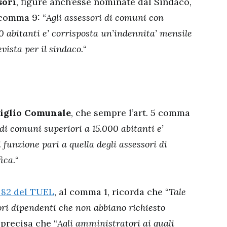
sori
, figure anch’esse nominate dal Sindaco,
 comma 9: “
Agli assessori di comuni con
0 abitanti e’ corrisposta un’indennita’ mensile
vista per il sindaco.
“
siglio Comunale
, che sempre l’art. 5 comma
 di comuni superiori a 15.000 abitanti e’
 funzione pari a quella degli assessori di
ica.
“
. 82 del TUEL
, al comma 1, ricorda che “
Tale
ori dipendenti che non abbiano richiesto
 precisa che “
Agli amministratori ai quali