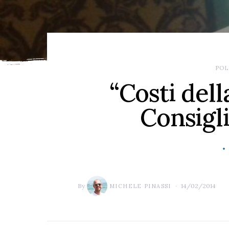
POL
“Costi dell
Consigl
By
14/02/2014
MICHELE PINASSI