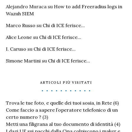
Alejandro Muraca
su
How to add Freeradius logs in
Wazuh SIEM
Marco Russo
su
Chi di ICE ferisce…
Alice Leone
su
Chi di ICE ferisce…
I. Caruso
su
Chi di ICE ferisce…
Simone Martini
su
Chi di ICE ferisce…
ARTICOLI PIÙ VISITATI
Trova le tue foto, e quelle dei tuoi sosia, in Rete
(6)
Come faccio a sapere l’operatore telefonico di un
certo numero ?
(3)
Metti una filigrana al tuo documento di identità
(4)
I dazi UE sui pacchi dalla Cina colpiscono i maker e