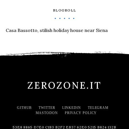
BLOGROLL
Casa Bassotto, stilish holiday house near Siena
ZEROZONE.IT
GITHUB
TWITTER
LINKEDIN
TELEGRAM
MASTODON
PRIVACY POLICY
53E8 8865 D7E0 C1B3 B2F2 EB37 62E0 5215 B824 132B