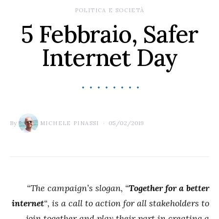
POLITICA E SOCIETÀ
5 Febbraio, Safer
Internet Day
By
05/02/2019
MICHELE PINASSI
“The campaign’s slogan, “
Together for a better
internet
“, is a call to action for all stakeholders to
join together and play their part in creating a