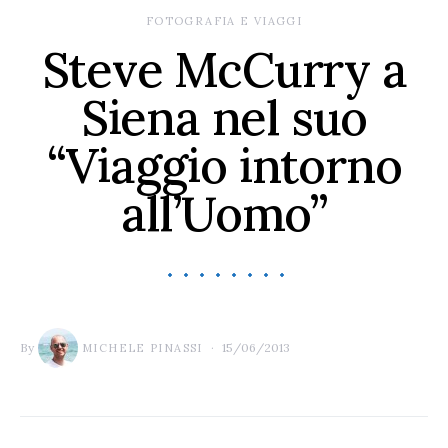
FOTOGRAFIA E VIAGGI
Steve McCurry a
Siena nel suo
“Viaggio intorno
all’Uomo”
By
15/06/2013
MICHELE PINASSI