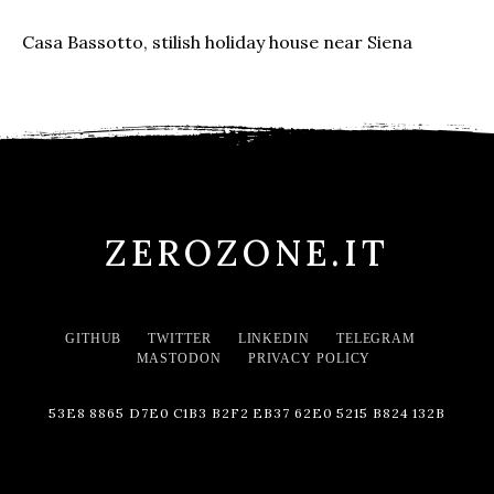
Casa Bassotto, stilish holiday house near Siena
ZEROZONE.IT
GITHUB
TWITTER
LINKEDIN
TELEGRAM
MASTODON
PRIVACY POLICY
53E8 8865 D7E0 C1B3 B2F2 EB37 62E0 5215 B824 132B