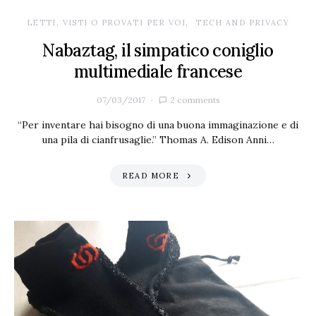
LETTI, VISTI O PROVATI PER VOI
TECH AND PRIVACY
Nabaztag, il simpatico coniglio
multimediale francese
07/03/2017
2 comments
“Per inventare hai bisogno di una buona immaginazione e di
una pila di cianfrusaglie.” Thomas A. Edison Anni…
READ MORE