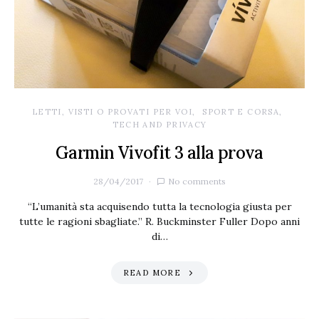
LETTI, VISTI O PROVATI PER VOI
SPORT E CORSA
TECH AND PRIVACY
Garmin Vivofit 3 alla prova
28/04/2017
No comments
“L’umanità sta acquisendo tutta la tecnologia giusta per
tutte le ragioni sbagliate.” R. Buckminster Fuller Dopo anni
di…
READ MORE