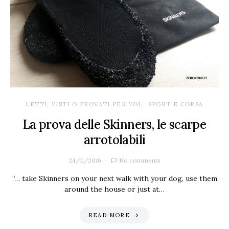
LETTI, VISTI O PROVATI PER VOI
SPORT E CORSA
La prova delle Skinners, le scarpe
arrotolabili
24/11/2016
No comments
“… take Skinners on your next walk with your dog, use them
around the house or just at…
READ MORE