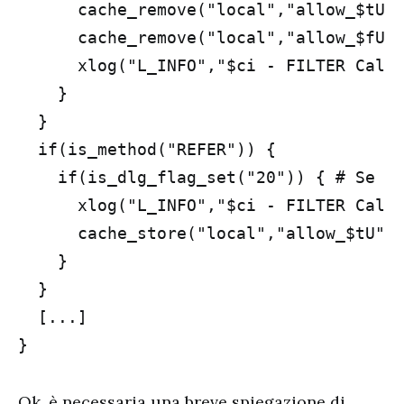
      cache_remove("local","allow_$tU")
      cache_remove("local","allow_$fU")
      xlog("L_INFO","$ci - FILTER Call 
    }

  }

  if(is_method("REFER")) {

    if(is_dlg_flag_set("20")) { # Se de
      xlog("L_INFO","$ci - FILTER Call 
      cache_store("local","allow_$tU","
    }

  }

  [...]

Ok, è necessaria una breve spiegazione di