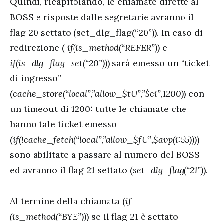
Quindi, ricapitolando, le chiamate dirette al
BOSS e risposte dalle segretarie avranno il
flag 20 settato (set_dlg_flag(“20”)). In caso di
redirezione (
if(is_method(“REFER”))
e
if(is_dlg_flag_set(“20”))
) sarà emesso un “ticket
di ingresso”
(
cache_store(“local”,”allow_$tU”,”$ci”,1200)
) con
un timeout di 1200: tutte le chiamate che
hanno tale ticket emesso
(
if(!cache_fetch(“local”,”allow_$fU”,$avp(i:55)))
)
sono abilitate a passare al numero del BOSS
ed avranno il flag 21 settato (
set_dlg_flag(“21”)
).
Al termine della chiamata (
if
(is_method(“BYE”))
) se il flag 21 è settato