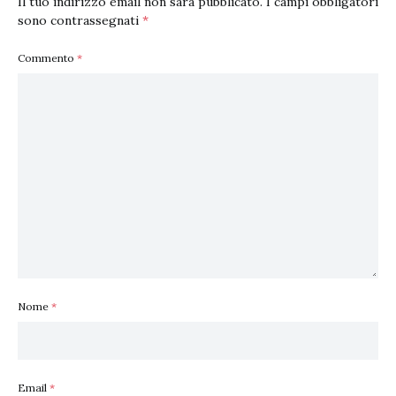
Il tuo indirizzo email non sarà pubblicato.
I campi obbligatori
sono contrassegnati
*
Commento
*
Nome
*
Email
*