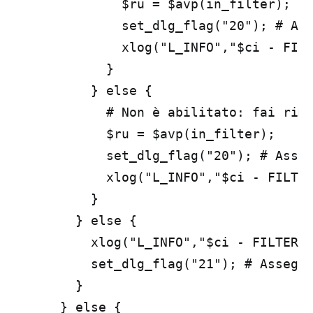
              $ru = $avp(in_filter);

              set_dlg_flag("20"); # Ass
              xlog("L_INFO","$ci - FILT
            }

          } else {

            # Non è abilitato: fai rimb
            $ru = $avp(in_filter);

            set_dlg_flag("20"); # Asseg
            xlog("L_INFO","$ci - FILTER
          }

        } else {

          xlog("L_INFO","$ci - FILTER C
          set_dlg_flag("21"); # Assegna
        }

      } else {
