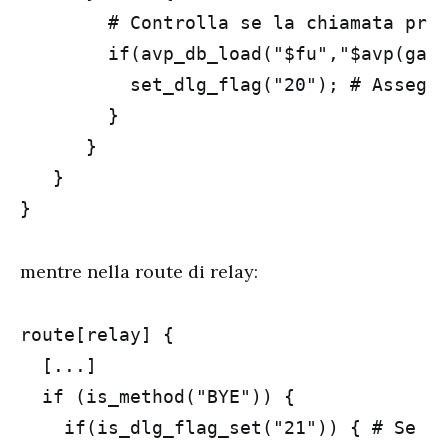
        # Controlla se la chiamata prov
        if(avp_db_load("$fu","$avp(gate
          set_dlg_flag("20"); # Assegna
        }

      }

   }

}
mentre nella route di relay:
route[relay] {

  [...]

  if (is_method("BYE")) {

    if(is_dlg_flag_set("21")) { # Se ch