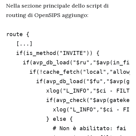
Nella sezione principale dello script di
routing di OpenSIPS aggiungo:
route {

   [...]

   if(is_method("INVITE")) {

     if(avp_db_load("$ru","$avp(in_filt
       if(!cache_fetch("local","allow_$
         if(avp_db_load("$fu","$avp(gat
            xlog("L_INFO","$ci - FILTER
            if(avp_check("$avp(gatekeep
              xlog("L_INFO","$ci - FILT
            } else {

              # Non è abilitato: fai ri