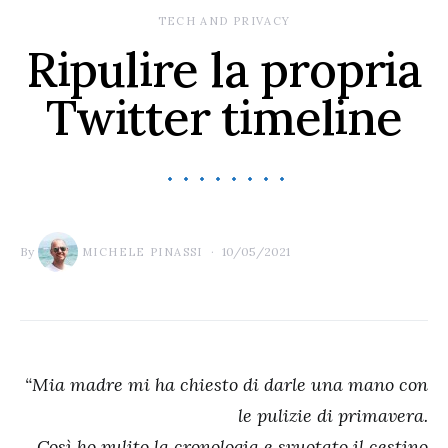
TECH AND PRIVACY
Ripulire la propria
Twitter timeline
By
10/05/2021
MICHELE PINASSI
“Mia madre mi ha chiesto di darle una mano con
le pulizie di primavera.
Così ho pulito la cronologia e svuotato il cestino