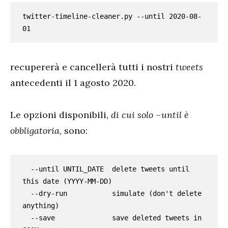
twitter-timeline-cleaner.py --until 2020-08-
01
recupererà e cancellerà tutti i nostri
tweets
antecedenti il 1 agosto 2020.
Le opzioni disponibili,
di cui solo –until è
obbligatoria
, sono:
  --until UNTIL_DATE  delete tweets until 
this date (YYYY-MM-DD)

  --dry-run           simulate (don't delete 
anything)

  --save              save deleted tweets in 