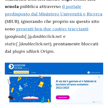
scuola
pubblica attraverso
il portale
predisposto dal Ministero Università e Ricerca
(MIUR), ignorando che proprio su questo sito
sono
presenti ben due
cookies
traccianti
(
googleads[.]g.doubleclick.net
e
static[.]doubleclick.net
), prontamente bloccati
dal
plugin uBlock Origin
.