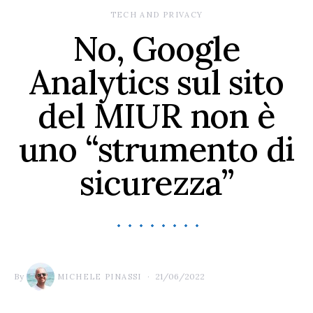
TECH AND PRIVACY
No, Google
Analytics sul sito
del MIUR non è
uno “strumento di
sicurezza”
By
21/06/2022
MICHELE PINASSI