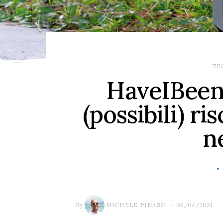
TE
HaveIBeen
(possibili) ris
n
By
06/04/2021
MICHELE PINASSI