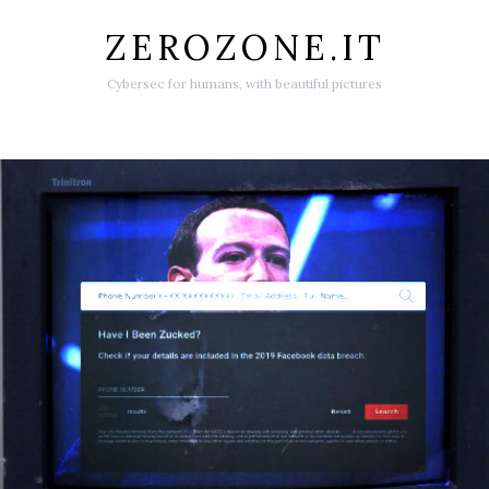
ZEROZONE.IT
Cybersec for humans, with beautiful pictures