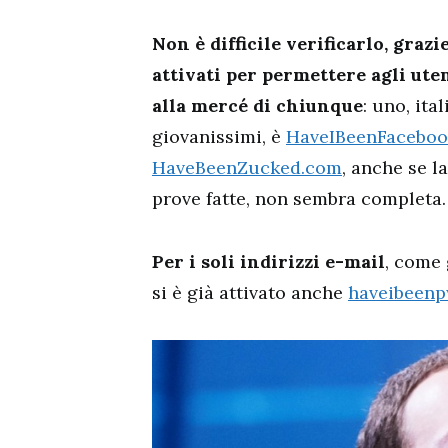
Non è difficile verificarlo, grazi
attivati per permettere agli uten
alla mercé di chiunque
: uno, it
giovanissimi, è
HaveIBeenFacebo
HaveBeenZucked.com
, anche se l
prove fatte, non sembra completa.
Per i soli indirizzi e-mail
, come 
si è già attivato anche
haveibeen