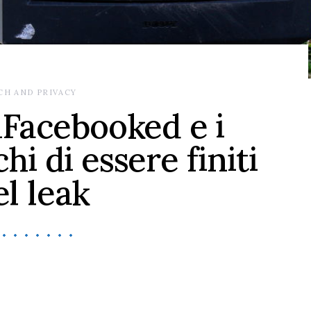
CH AND PRIVACY
Facebooked e i
chi di essere finiti
el leak