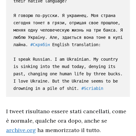
their native language?

Я говорю по-русски. Я украинец. Моя страна 
сегодня тонет в грязи, отрицая свое прошлое, 
меняя одну человеческую жизнь на три бакса. Я 
люблю Україну. Але, здається вона тоне в купі 
лайна. 
#Скрябін
 English translation:

I speak Russian. I am Ukrainian. My country 
is sinking into the mud today, denying its 
past, changing one human life by three bucks. 
I love Ukraine. But the Ukraine seems to be 
drowning in a pile of shit. 
#Scriabin
I tweet risultano essere stati cancellati, come
è normale, qualche ora dopo, anche se
archive.org
ha memorizzato il tutto.