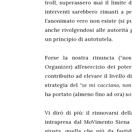
troll, superassero mai il limite d
interventi sarebbero rimasti a
p
l’anonimato vero non esiste (si p
anche rivolgendosi alle autorità 
un principio di autotutela.
Forse la nostra rinuncia (“nos
Organizer) all’esercizio dei pot
contribuito ad elevare il livello d
strategia del “
se mi cacciano, non
ha portato (almeno fino ad ora) so
Vi dirò di più: il rinnovarsi del
intrapresa dal MoVimento Siena 5
giusta, quella che più da fastidi