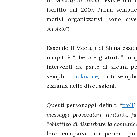
Il “
Meetup di Siena
” esiste dal 
iscritto dal 2007. Prima sempli
motivi organizzativi, sono div
servizio”
).
Essendo il Meetup di Siena essen
incipit, è “libero e gratuito”, in
interventi da parte di alcuni p
semplici
nickname
, atti sempli
zizzania nelle discussioni.
Questi personaggi, definiti “
troll
”
messaggi provocatori, irritanti, 
l’obiettivo di disturbare la comuni
loro comparsa nei periodi più 