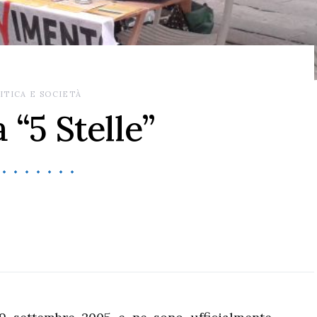
ITICA E SOCIETÀ
a “5 Stelle”