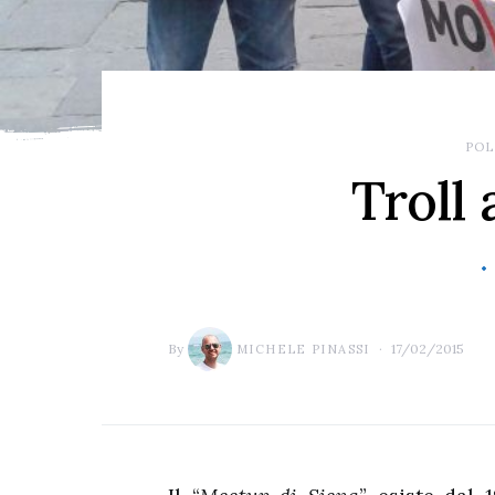
POL
Troll 
By
17/02/2015
MICHELE PINASSI