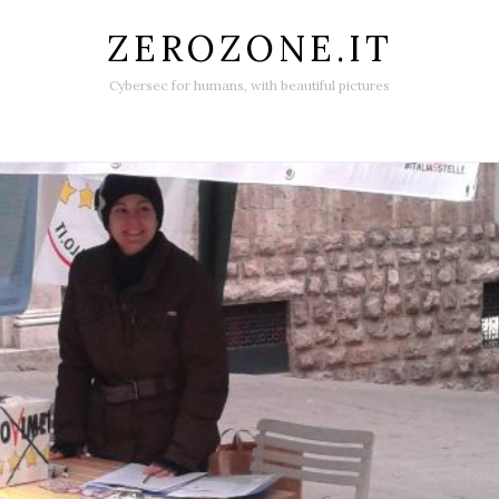
ZEROZONE.IT
Cybersec for humans, with beautiful pictures