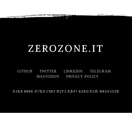
ZEROZONE.IT
GITHUB
TWITTER
LINKEDIN
TELEGRAM
MASTODON
PRIVACY POLICY
53E8 8865 D7E0 C1B3 B2F2 EB37 62E0 5215 B824 132B