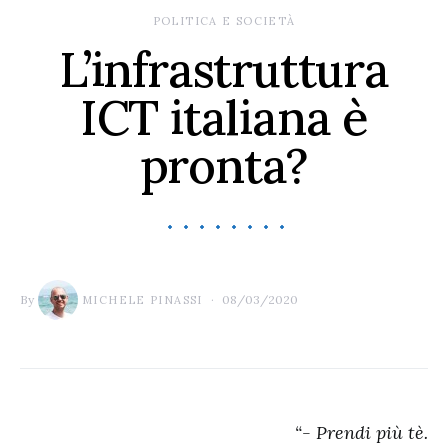
POLITICA E SOCIETÀ
L’infrastruttura
ICT italiana è
pronta?
By
08/03/2020
MICHELE PINASSI
“- Prendi più tè.