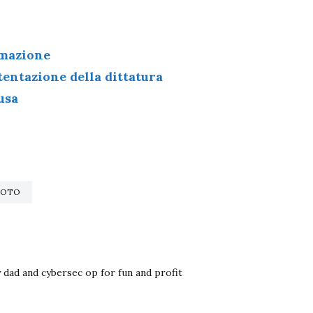
rmazione
 tentazione della dittatura
usa
VOTO
 dad and cybersec op for fun and profit