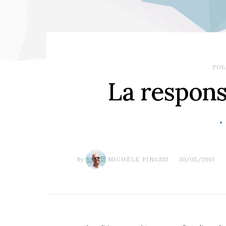
POL
La respons
By
30/05/2013
MICHELE PINASSI