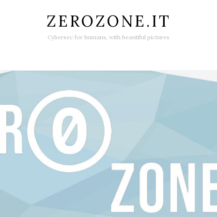
ZEROZONE.IT
Cybersec for humans, with beautiful pictures