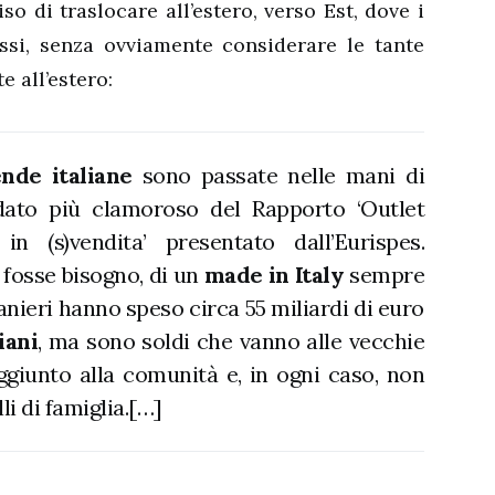
o di traslocare all’estero, verso Est, dove i
ssi, senza ovviamente considerare le tante
e all’estero:
ende italiane
sono passate nelle mani di
l dato più clamoroso del Rapporto ‘Outlet
n (s)vendita’ presentato dall’Eurispes.
e fosse bisogno, di un
made in Italy
sempre
ranieri hanno speso circa 55 miliardi di euro
iani
, ma sono soldi che vanno alle vecchie
ggiunto alla comunità e, in ogni caso, non
li di famiglia.[…]