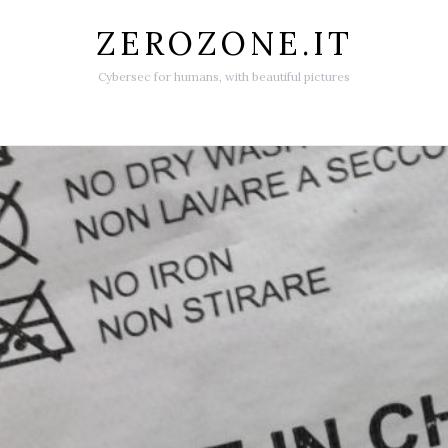
ZEROZONE.IT
Cybersec for humans, with beautiful pictures