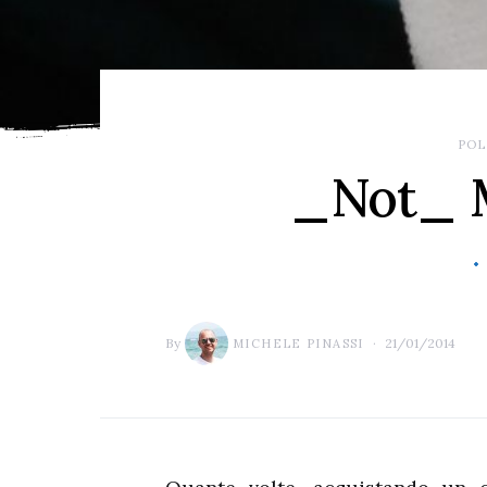
POL
_Not_ M
By
21/01/2014
MICHELE PINASSI