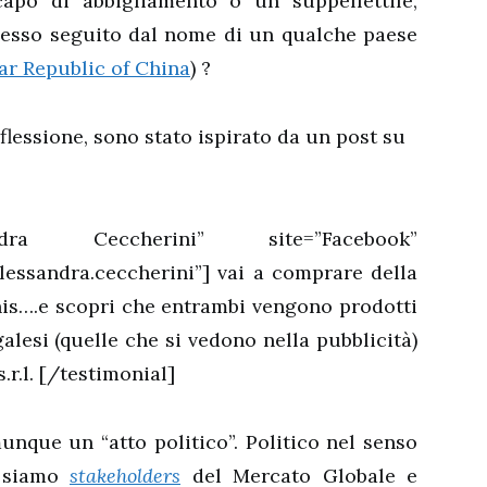
apo di abbigliamento o un suppellettile,
spesso seguito dal nome di un qualche paese
ar Republic of China
) ?
flessione, sono stato ispirato da un post su
andra Ceccherini” site=”Facebook”
essandra.ceccherini”] vai a comprare della
nis….e scopri che entrambi vengono prodotti
alesi (quelle che si vedono nella pubblicità)
s.r.l. [/testimonial]
unque un “atto politico”. Politico nel senso
, siamo
stakeholders
del Mercato Globale e