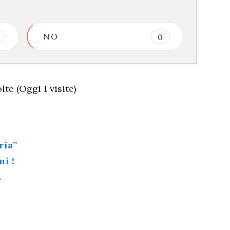
NO
0
te (Oggi 1 visite)
ria”
ni !
…