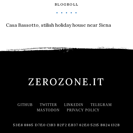
BLOGROLL
Casa Bassotto, stilish holiday house near Siena
ZEROZONE.IT
GITHUB
TWITTER
LINKEDIN
TELEGRAM
MASTODON
PRIVACY POLICY
53E8 8865 D7E0 C1B3 B2F2 EB37 62E0 5215 B824 132B