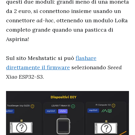
questi due moduli: grandi meno di una moneta
da 2 euro, si connettono insieme usando un
connettore
ad-hoc
, ottenendo un modulo LoRa
completo grande quando una pasticca di
Aspirina!
Sul sito Meshstatic si può
flashare
direttamente il firmware
selezionando
Seeed
Xiao ESP32-S3
.