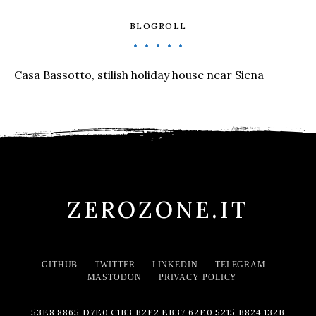
BLOGROLL
Casa Bassotto, stilish holiday house near Siena
ZEROZONE.IT
GITHUB
TWITTER
LINKEDIN
TELEGRAM
MASTODON
PRIVACY POLICY
53E8 8865 D7E0 C1B3 B2F2 EB37 62E0 5215 B824 132B