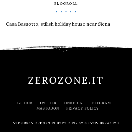
BLOGROLL
Casa Bassotto, stilish holiday house near Siena
ZEROZONE.IT
GITHUB
TWITTER
LINKEDIN
TELEGRAM
MASTODON
PRIVACY POLICY
53E8 8865 D7E0 C1B3 B2F2 EB37 62E0 5215 B824 132B