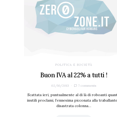
POLITICA E SOCIETÀ
Buon IVA al 22% a tutti !
02/10/2013
7 comments
Scattata ieri, puntualmente al di là di roboanti quan
inutili proclami, l’ennesima picconata alla traballant
disastrata colonna…