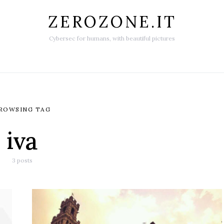
ZEROZONE.IT
Cybersec for humans, with beautiful pictures
ROWSING TAG
iva
3 posts