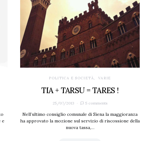
POLITICA E SOCIETÀ
VARIE
TIA + TARSU = TARES !
25/07/2013
5 comments
to
Nell’ultimo consiglio comunale di Siena la maggioranza
e e
ha approvato la mozione sul servizio di riscossione della
nuova tassa,…