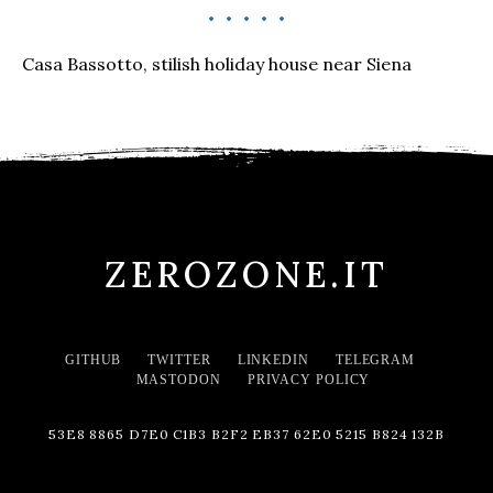
Casa Bassotto, stilish holiday house near Siena
ZEROZONE.IT
GITHUB
TWITTER
LINKEDIN
TELEGRAM
MASTODON
PRIVACY POLICY
53E8 8865 D7E0 C1B3 B2F2 EB37 62E0 5215 B824 132B