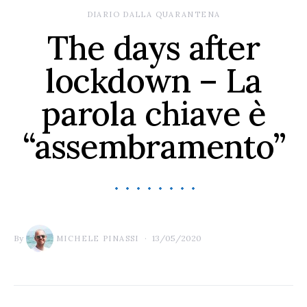
DIARIO DALLA QUARANTENA
The days after
lockdown – La
parola chiave è
“assembramento”
By
13/05/2020
MICHELE PINASSI