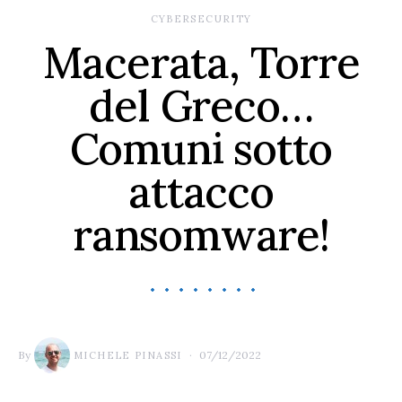
CYBERSECURITY
Macerata, Torre
del Greco…
Comuni sotto
attacco
ransomware!
By
07/12/2022
MICHELE PINASSI